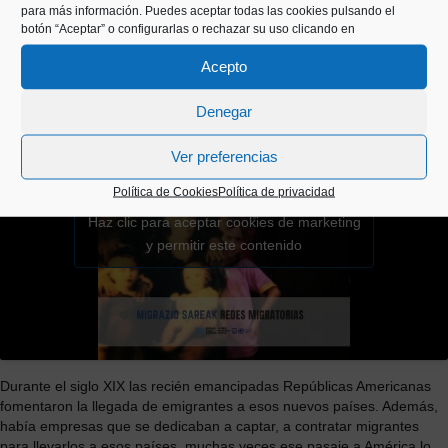
En este siglo XXI la migración tiene muchos rostros y son muchas
para más información. Puedes aceptar todas las cookies pulsando el
personas las que huyen de la inestabilidad política y de las guerras
botón “Aceptar” o configurarlas o rechazar su uso clicando en
civiles.
Acepto
3. REDES MIGRATORIAS
Denegar
Ver preferencias
Política de Cookies
Política de privacidad
Haz clic para aceptar cookies de marketing
y permitir este contenido
Durante el siglo XIX las recién emancipadas Repúblicas Americanas
fomentaron la llegada de emigrantes a esos nuevos países. Además,
había empresas que se dedicaban a captar, a contratar migrantes
para llevarlos a esos países, muchas veces ese pasaje a América lo