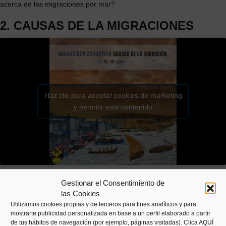
acerca de las migraciones por mar?
2. CAUSAS DE LA MIGRACIONES
Haz clic para aceptar cookies de marketing
y permitir este contenido
El siglo XIX fue un siglo complicado en el que irrumpieron la revolución
Gestionar el Consentimiento de
social y la industrial, y se rompieron las estructuras económicas y
las Cookies
políticas que venían de siglos anteriores. Las consecuencias de esos
Utilizamos cookies propias y de terceros para fines analíticos y para
procesos impulsaron a la gente a migrar.
mostrarte publicidad personalizada en base a un perfil elaborado a partir
de tus hábitos de navegación (por ejemplo, páginas visitadas).
Clica AQUÍ