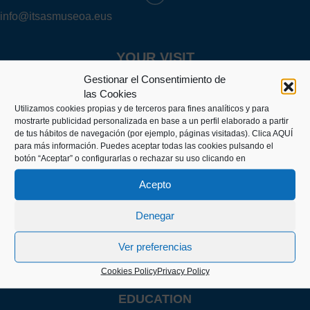
info@itsasmuseoa.eus
YOUR VISIT
Practical information
Gestionar el Consentimiento de
Groups
las Cookies
Family
Utilizamos cookies propias y de terceros para fines analíticos y para
Teachers
mostrarte publicidad personalizada en base a un perfil elaborado a partir
Researcher
de tus hábitos de navegación (por ejemplo, páginas visitadas).
Clica AQUÍ
para más información. Puedes aceptar todas las cookies pulsando el
EXHIBITIONS
botón “Aceptar” o configurarlas o rechazar su uso clicando en
Current exhibitions
Next exhibitions
Acepto
Past exhibitions
Musealiak
Denegar
ACTIVITIES
Agenda
Ver preferencias
Publications
Itsasertzetik
Cookies Policy
Privacy Policy
Research
EDUCATION