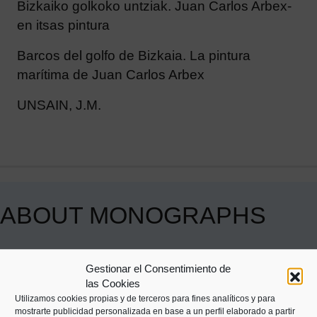
Bizkaiko golkoko untziak. Juan Carlos Arbex-
en itsas pintura
Barcos del golfo de Bizkaia. La pintura
marítima de Juan Carlos Arbex
UNSAIN, J.M.
ABOUT MONOGRAPHS
The Untzi Museoa carries out an editorial activity
Gestionar el Consentimiento de
(books and brochures) mainly linked to the
las Cookies
temporary exhibitions it produces. The effort to
Utilizamos cookies propias y de terceros para fines analíticos y para
mostrarte publicidad personalizada en base a un perfil elaborado a partir