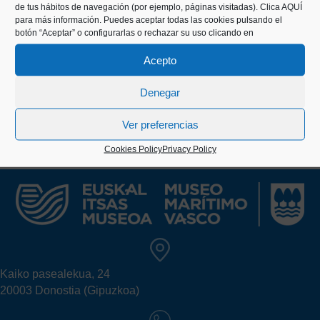
maintain a continuous and quality editorial
de tus hábitos de navegación (por ejemplo, páginas visitadas).
Clica AQUÍ
production is, without a doubt, one of the distinctive
para más información. Puedes aceptar todas las cookies pulsando el
botón “Aceptar” o configurarlas o rechazar su uso clicando en
marks of this Museum.
Acepto
Denegar
Ver preferencias
Cookies Policy
Privacy Policy
Kaiko pasealekua, 24
20003 Donostia (Gipuzkoa)