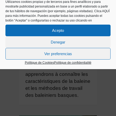
Au Musée
Utilizamos cookies propias y de terceros para fines analíticos y para
mostrarte publicidad personalizada en base a un perfil elaborado a partir
1 session - Maternelle et 1. Cycle
de tus hábitos de navegación (por ejemplo, páginas visitadas).
Clica AQUÍ
para más información. Puedes aceptar todas las cookies pulsando el
E.P.
botón “Aceptar” o configurarlas o rechazar su uso clicando en
Acepto
ATELIER
Denegar
Balea Bi
Avec l’expérimentation
Ver preferencias
comme axe et à travers le
Politique de Cookies
Politique de confidentialité
mouvement, nous
apprendrons à connaître les
caractéristiques de la baleine
et les méthodes de travail
des baleiniers basques.