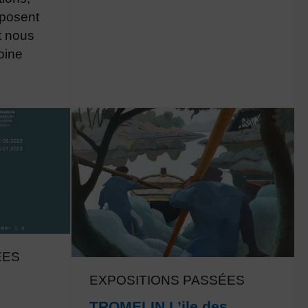
posent
t nous
oine
ÉES
EXPOSITIONS PASSÉES
TROMELIN L’ile des