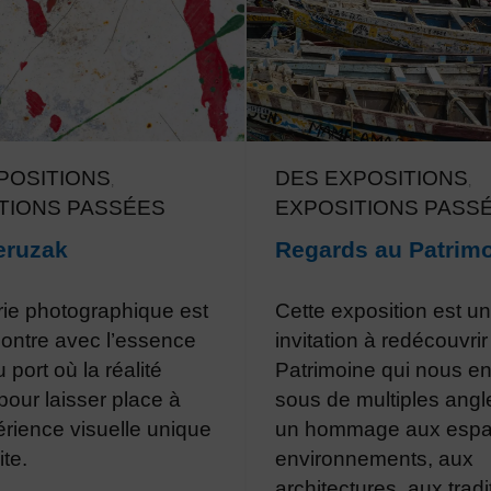
POSITIONS
DES EXPOSITIONS
,
,
TIONS PASSÉES
EXPOSITIONS PASS
eruzak
Regards au Patrim
rie photographique est
Cette exposition est u
ontre avec l’essence
invitation à redécouvrir
port où la réalité
Patrimoine qui nous en
pour laisser place à
sous de multiples angl
rience visuelle unique
un hommage aux espa
ite.
environnements, aux
architectures, aux tradi