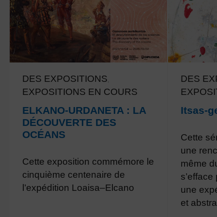
DES EXPOSITIONS
DES EX
,
EXPOSITIONS EN COURS
EXPOSI
ELKANO-URDANETA : LA
Itsas-g
DÉCOUVERTE DES
OCÉANS
Cette sé
une renc
Cette exposition commémore le
même du 
cinquième centenaire de
s’efface 
l’expédition Loaisa–Elcano
une expé
et abstra