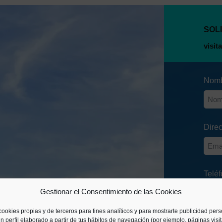
SOL
Nomb
Dire
Telé
Gestionar el Consentimiento de las Cookies
cookies propias y de terceros para fines analíticos y para mostrarte publicidad per
n perfil elaborado a partir de tus hábitos de navegación (por ejemplo, páginas visi