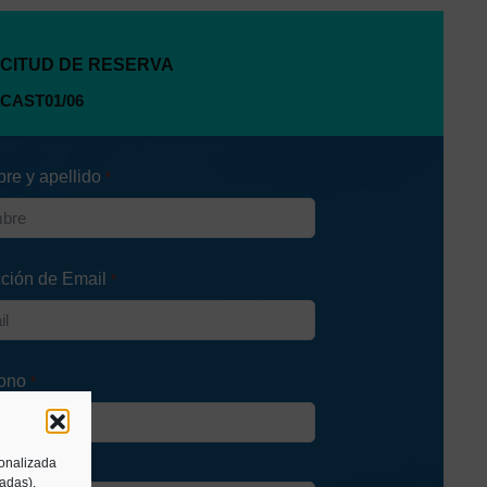
ICITUD DE RESERVA
re y apellido
*
cción de Email
*
fono
*
sonalizada
tadas).