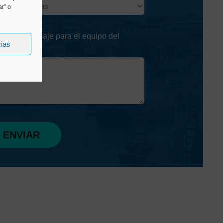
ero
r” o
as
nes un mensaje para el equipo del
cias
eo?