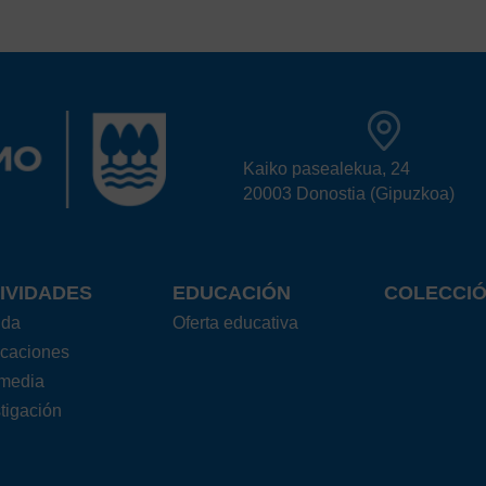
Kaiko pasealekua, 24
20003 Donostia (Gipuzkoa)
IVIDADES
EDUCACIÓN
COLECCI
nda
Oferta educativa
icaciones
imedia
tigación