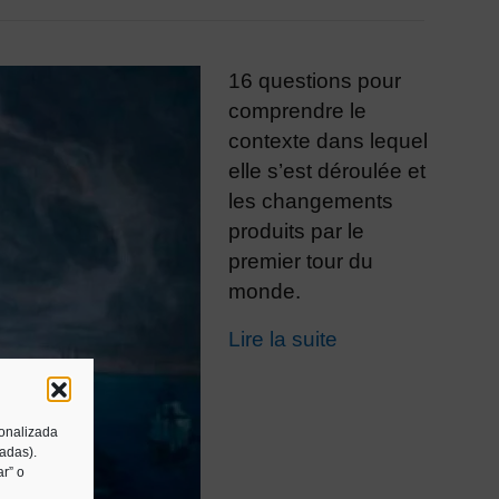
16 questions pour
comprendre le
contexte dans lequel
elle s’est déroulée et
les changements
produits par le
premier tour du
monde.
Lire la suite
sonalizada
tadas).
r” o