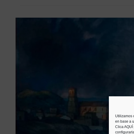
Utilizamos 
en base a u
Clica AQUÍ
configurarl