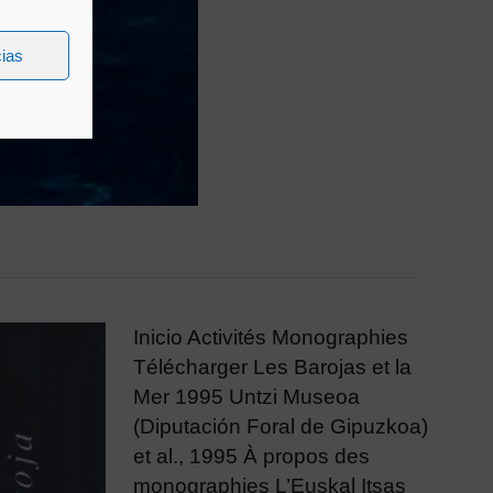
cias
Inicio Activités Monographies
Télécharger Les Barojas et la
Mer 1995 Untzi Museoa
(Diputación Foral de Gipuzkoa)
et al., 1995 À propos des
monographies L’Euskal Itsas