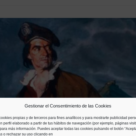
Gestionar el Consentimiento de las Cookies
cookies propias y de terceros para fines analíticos y para mostrarte publicidad per
n perfil elaborado a partir de tus hábitos de navegación (por ejemplo, páginas visi
para más información. Puedes aceptar todas las cookies pulsando el botón “Acepta
as o rechazar su uso clicando en