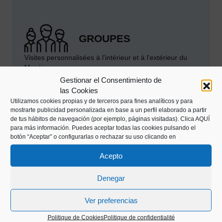
GROUPES
Visites personnalisées à l'intérieur et à l'extérieur du
Musée.
Activités, avantages et tarifs.
Gestionar el Consentimiento de
las Cookies
Plus d'informations
Utilizamos cookies propias y de terceros para fines analíticos y para
mostrarte publicidad personalizada en base a un perfil elaborado a partir
de tus hábitos de navegación (por ejemplo, páginas visitadas).
Clica AQUÍ
para más información. Puedes aceptar todas las cookies pulsando el
botón “Aceptar” o configurarlas o rechazar su uso clicando en
Acepto
CHERCHEUR/SE
Denegar
Étudiez, consultez et participez. Comptez sur notre
équipe pour mener à bien vos travaux.
Ver preferencias
Plus d'informations
Politique de Cookies
Politique de confidentialité