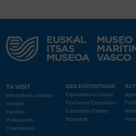
DES EXPOSITIONS
ACT
TA VISIT
Expositions en course
Age
Informations pratiques
Prochaines Expositions
Publi
Groupes
Expositions Pasées
Mult
Familles
Musealiak
Rech
Professeur/e
Chercheur/se