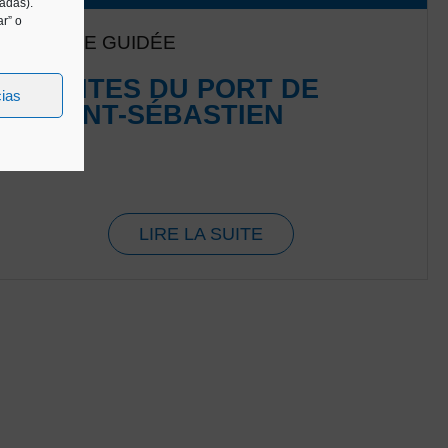
tadas).
r” o
VISITE GUIDÉE
VISITES DU PORT DE
cias
SAINT-SÉBASTIEN
LIRE LA SUITE