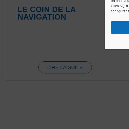
en base a u
Clica AQUÍ
LE COIN DE LA
configurarl
NAVIGATION
LIRE LA SUITE