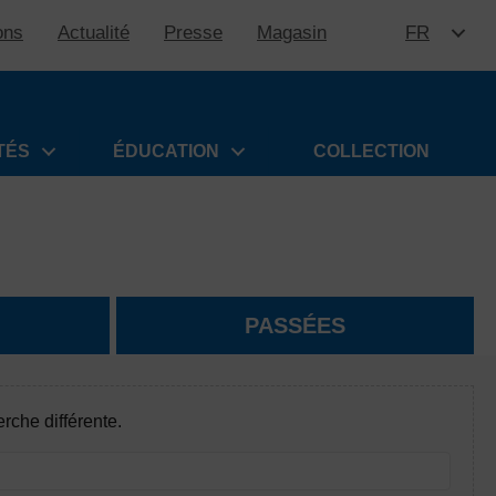
ons
Actualité
Presse
Magasin
FR
ALLER 
TÉS
ÉDUCATION
COLLECTION
PASSÉES
rche différente.