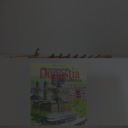
Carnet réalisé à la main à partir de feuilles décoratives de
paysages du Pays Basque, de navires ou de phares.
Come sano, cocina pescado
(Mangez sainement, cuisinez du
poisson)
27,00
€
Astuces et recettes pour profiter des saveurs de la mer.
Découpes Trainera
8,00
€
Découpes en papier de chalutiers de régate basques.
Kits de coloriage originaux en couleur et noir et blanc du