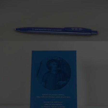
designer Jone Lizarralde.
Distorsionando la ciudad
(Déformer la ville)
18,00
€
Bande dessinée créée par l’illustrateur et scénariste
Josean Olabe qui montre une vision « déformée » de
lieux emblématiques de Donostia.
EIM stylo
1,50
€
Stylo du Musée Basque Maritime produit par Ekomodo
fabriqué avec des matériaux recyclés et durables.