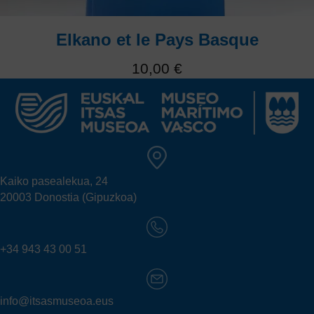
1
2
3
4
Suivant »
Elkano et le Pays Basque
10,00
€
Ce livre contient une collection des contributions
fondamentales du Pays Basque qui ont rendu possible le
Premier Tour du Monde. Créé dans le cadre du projet
Elkano Itsas Herria
Kaiko pasealekua, 24
20003 Donostia (Gipuzkoa)
+34 943 43 00 51
info@itsasmuseoa.eus