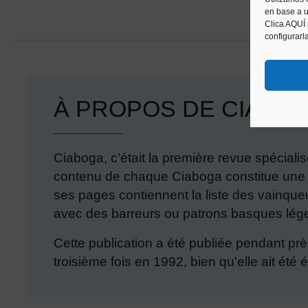
en base a u
Clica AQUÍ
configurarl
À PROPOS DE CIABO
Ciaboga, c’était la première revue spécial
contenu de chaque Ciaboga constitue une s
ses pages contiennent la liste des vainque
avec des barreurs ou patrons basques légen
Cette publication a été publiée pendant prè
troisième fois en 1992, bien qu'elle ait été