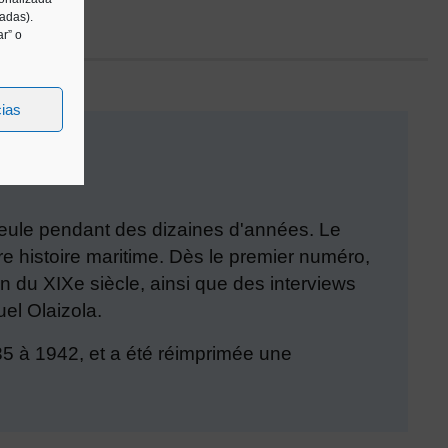
tadas).
r” o
cias
 seule pendant des dizaines d'années. Le
 histoire maritime. Dès le premier numéro,
n du XIXe siècle, ainsi que des interviews
el Olaizola.
935 à 1942, et a été réimprimée une