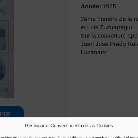
Année:
1925
2ème numéro de la re
et Luis Zuzuarregui.
Sur la couverture app
Juan José Prado Ruiz
Luzanariz
PDF
Gestionar el Consentimiento de las Cookies
cookies propias y de terceros para fines analíticos y para mostrarte publicidad per