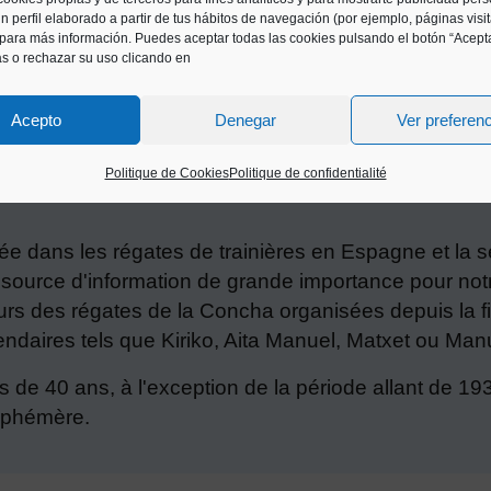
n perfil elaborado a partir de tus hábitos de navegación (por ejemplo, páginas visi
para más información. Puedes aceptar todas las cookies pulsando el botón “Acepta
as o rechazar su uso clicando en
Acepto
Denegar
Ver preferen
GA
Politique de Cookies
Politique de confidentialité
isée dans les régates de trainières en Espagne et la
ource d'information de grande importance pour notre
urs des régates de la Concha organisées depuis la fi
daires tels que Kiriko, Aita Manuel, Matxet ou Manu
s de 40 ans, à l'exception de la période allant de 1
 éphémère.