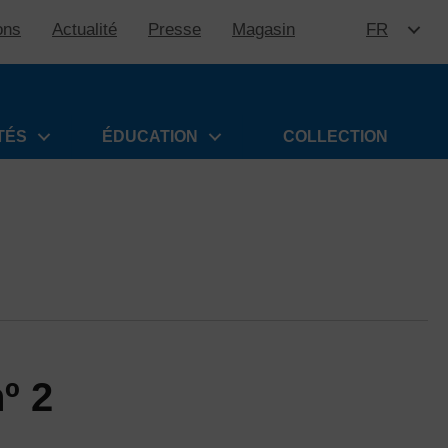
ons
Actualité
Presse
Magasin
FR
ALLER 
TÉS
ÉDUCATION
COLLECTION
º 2