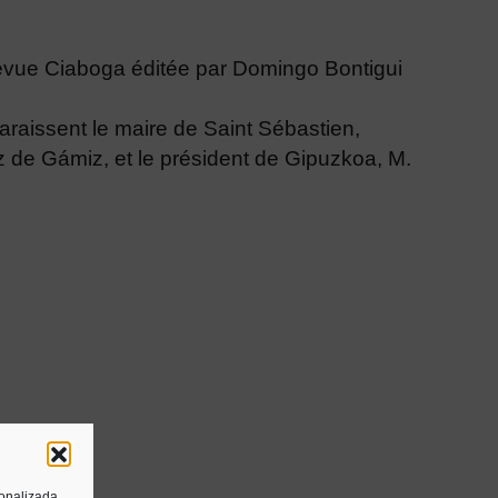
vue Ciaboga éditée par Domingo Bontigui
araissent le maire de Saint Sébastien,
 de Gámiz, et le président de Gipuzkoa, M.
sonalizada