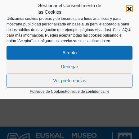
Gestionar el Consentimiento de
organisées depuis la fin du XIXe siècle, ainsi que
las Cookies
des interviews avec des barreurs ou patrons
Utilizamos cookies propias y de terceros para fines analíticos y para
basques légendaires tels que Kiriko, Aita Manuel,
mostrarte publicidad personalizada en base a un perfil elaborado a partir
de tus hábitos de navegación (por ejemplo, páginas visitadas).
Clica AQUÍ
Matxet ou Manuel Olaizola.
para más información. Puedes aceptar todas las cookies pulsando el
botón “Aceptar” o configurarlas o rechazar su uso clicando en
Cette publication a été publiée pendant près de 40
Acepto
ans, à l'exception de la période allant de 1935 à
1942, et a été réimprimée une troisième fois en
Denegar
1992, bien qu'elle ait été éphémère.
Ver preferencias
Politique de Cookies
Politique de confidentialité