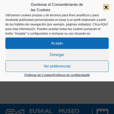
Gestionar el Consentimiento de
organisées depuis la fin du XIXe siècle, ainsi que
las Cookies
des interviews avec des barreurs ou patrons
Utilizamos cookies propias y de terceros para fines analíticos y para
basques légendaires tels que Kiriko, Aita Manuel,
mostrarte publicidad personalizada en base a un perfil elaborado a partir
de tus hábitos de navegación (por ejemplo, páginas visitadas).
Clica AQUÍ
Matxet ou Manuel Olaizola.
para más información. Puedes aceptar todas las cookies pulsando el
botón “Aceptar” o configurarlas o rechazar su uso clicando en
Cette publication a été publiée pendant près de 40
Acepto
ans, à l'exception de la période allant de 1935 à
1942, et a été réimprimée une troisième fois en
Denegar
1992, bien qu'elle ait été éphémère.
Ver preferencias
Politique de Cookies
Politique de confidentialité