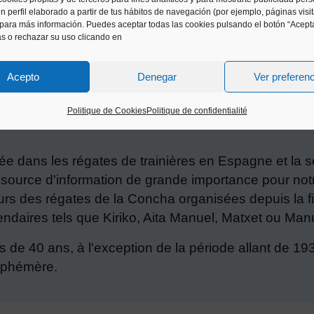
n perfil elaborado a partir de tus hábitos de navegación (por ejemplo, páginas visi
para más información. Puedes aceptar todas las cookies pulsando el botón “Acepta
as o rechazar su uso clicando en
Acepto
Denegar
Ver preferen
GA
Politique de Cookies
Politique de confidentialité
isée dans les régates de trainières en Espagne et la
ource d'information de grande importance pour notre
urs des régates de la Concha organisées depuis la fi
daires tels que Kiriko, Aita Manuel, Matxet ou Manu
s de 40 ans, à l'exception de la période allant de 1
 éphémère.