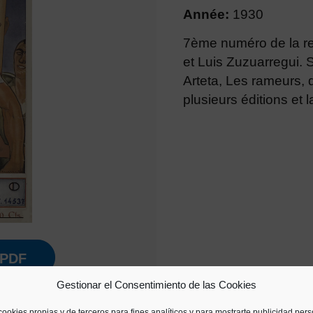
Année:
1930
7ème numéro de la re
et Luis Zuzuarregui. S
Arteta, Les rameurs, 
plusieurs éditions et 
PDF
Gestionar el Consentimiento de las Cookies
cookies propias y de terceros para fines analíticos y para mostrarte publicidad per