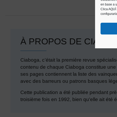
en base a u
Clica AQUÍ
configurarl
À PROPOS DE CIABO
Ciaboga, c’était la première revue spécial
contenu de chaque Ciaboga constitue une s
ses pages contiennent la liste des vainque
avec des barreurs ou patrons basques légen
Cette publication a été publiée pendant prè
troisième fois en 1992, bien qu'elle ait été