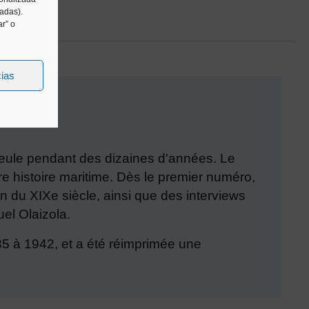
tadas).
r” o
cias
 seule pendant des dizaines d'années. Le
 histoire maritime. Dès le premier numéro,
n du XIXe siècle, ainsi que des interviews
el Olaizola.
935 à 1942, et a été réimprimée une