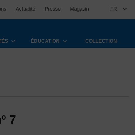
ons
Actualité
Presse
Magasin
FR
ALLER 
TÉS
ÉDUCATION
COLLECTION
º 7