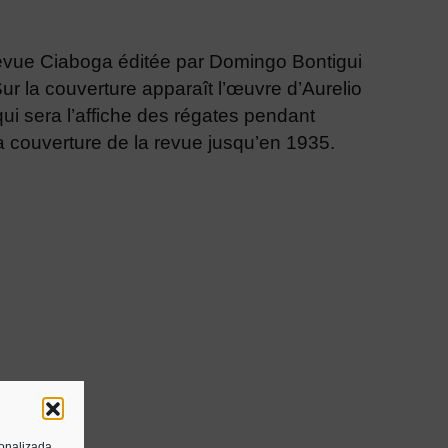
vue Ciaboga éditée par Domingo Bontigui
ur la couverture apparaît l’œuvre d’Aurelio
qui sera l’affiche des régates pendant
la couverture de la revue jusqu’en 1935.
sonalizada