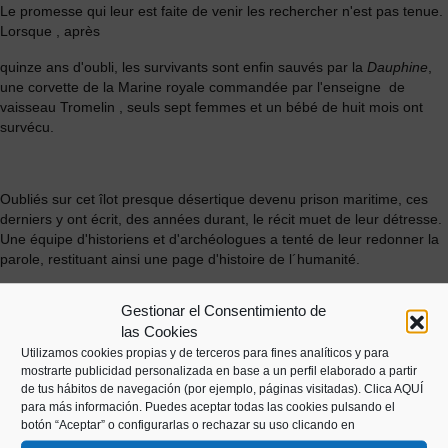
Le promesse qui leur est faite de venir les rechercher n'est pas tenue.
Lorsque , après
quinze ans d'oubli, les survivants sont enfin sauvés par la
Dauphine
,
une corvette de la Marine royale commandée par l'enseigne de
vaisseau Tromelin , seuls sept femmes et un bébé de huit mois ont
survécu.
Oubliés sur cet îlot presque désertique devenu prison maritime, ces
derniers y ont écrit, des années durant, le récit muet de leur détresse.
Une équipe d'historiens et d'archéologues a tenté de leur redonner la
parole, restituant ainsi une page d'histoire de l´humanité.
Gestionar el Consentimiento de
las Cookies
Utilizamos cookies propias y de terceros para fines analíticos y para
mostrarte publicidad personalizada en base a un perfil elaborado a partir
de tus hábitos de navegación (por ejemplo, páginas visitadas).
Clica AQUÍ
para más información. Puedes aceptar todas las cookies pulsando el
botón “Aceptar” o configurarlas o rechazar su uso clicando en