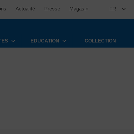
ons
Actualité
Presse
Magasin
FR
ALLER 
TÉS
ÉDUCATION
COLLECTION