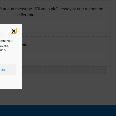
é aucun message. S'il vous plaît, essayez une recherche
différente.
sonalizada
rche différente.
tadas).
r” o
cias