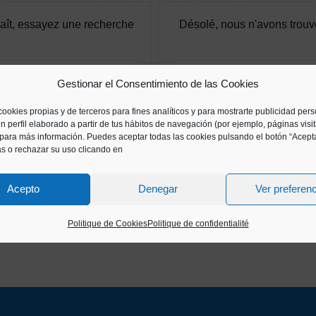
aît, essayez une recherche
Désolé, nous n'avons trouv
Gestionar el Consentimiento de las Cookies
cookies propias y de terceros para fines analíticos y para mostrarte publicidad per
avons trouvé aucun message. S'il vous plaît, essayez une reche
n perfil elaborado a partir de tus hábitos de navegación (por ejemplo, páginas visi
para más información. Puedes aceptar todas las cookies pulsando el botón “Acepta
as o rechazar su uso clicando en
Acepto
Denegar
Ver preferen
Politique de Cookies
Politique de confidentialité