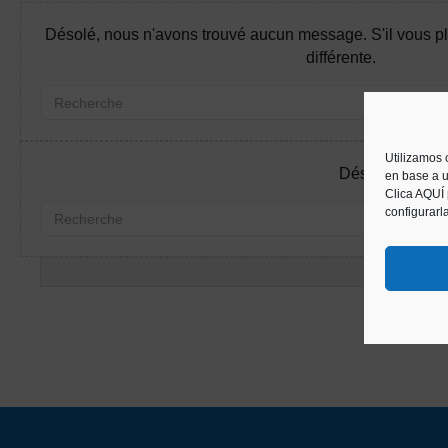
Désolé, nous n'avons trouvé aucun message. S'il vous pl
différente.
Utilizamos 
Désolé, nous n'
en base a u
Clica AQUÍ
configurarl