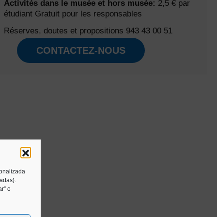
Activités dans le musée et hors musée:
2,5 € par
étudiant Gratuit pour les responsables
Réserves, doutes et propositions
943 43 00 51
CONTACTEZ-NOUS
sonalizada
tadas).
r” o