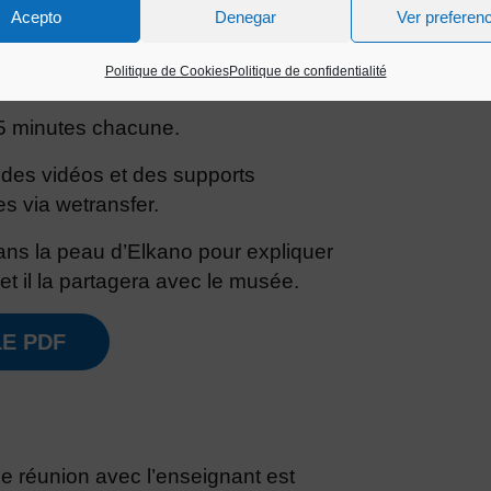
 d’Elkano.
Acepto
Denegar
Ver preferen
.
Politique de Cookies
Politique de confidentialité
 45 minutes chacune.
 des vidéos et des supports
 via wetransfer.
dans la peau d’Elkano pour expliquer
et il la partagera avec le musée.
E PDF
e réunion avec l’enseignant est