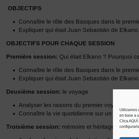
OBJECTIFS
Connaître le rôle des Basques dans le premi
Expliquer qui était Juan Sebastián de Elkano
OBJECTIFS POUR CHAQUE SESSION
Première session:
Qui était Elkano ? Pourquoi ce 
Connaître le rôle des Basques dans le premi
Expliquer qui était Juan Sebastián de Elkano
Deuxième session:
le voyage
Analyser les raisons du premier voyage autou
Utilizamos 
Connaître la vie quotidienne sur un navire (nou
en base a u
Clica AQUÍ
Troisième session:
mémoire et héritage
configurarl