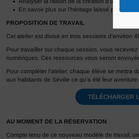
Analyser la raison de la création d’une image
En savoir plus sur l’héritage laissé par Elkano
PROPOSITION DE TRAVAIL
Cet atelier est divisé en trois sessions d’environ
Pour travailler sur chaque session, vous recevrez
numériques. Ces ressources vous seront envoyées
Pour compléter l’atelier, chaque élève se mettra 
aux habitants de Séville ce qu’a été leur aventure 
TÉLÉCHARGER L
AU MOMENT DE LA RÉSERVATION
Compte tenu de ce nouveau modèle de travail, un