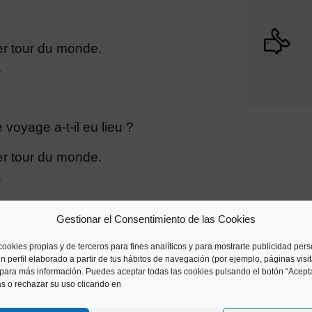
er tour du monde.
.
voyage a-t-il eu lieu ?
er tour du monde.
.
Gestionar el Consentimiento de las Cookies
r du monde (épices...).
cookies propias y de terceros para fines analíticos y para mostrarte publicidad per
rriture...).
n perfil elaborado a partir de tus hábitos de navegación (por ejemplo, páginas visi
para más información. Puedes aceptar todas las cookies pulsando el botón “Acepta
as o rechazar su uso clicando en