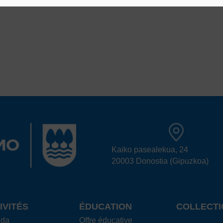
Kaiko pasealekua, 24
20003 Donostia (Gipuzkoa)
IVITÉS
ÉDUCATION
COLLECTI
nda
Offre éducative