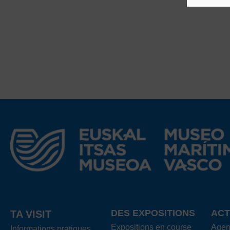
DES EXPOSITIONS
ACT
TA VISIT
Expositions en course
Age
Informations pratiques