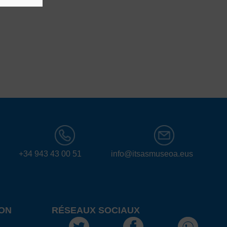
+34 943 43 00 51
info@itsasmuseoa.eus
ON
RÉSEAUX SOCIAUX