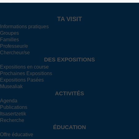
info@itsasmuseoa.eus
TA VISIT
Informations pratiques
Groupes
Familles
Professeur/e
Chercheur/se
DES EXPOSITIONS
Expositions en course
Prochaines Expositions
Expositions Pasées
Musealiak
ACTIVITÉS
Agenda
Publications
Itsasertzetik
Recherche
ÉDUCATION
Offre éducative