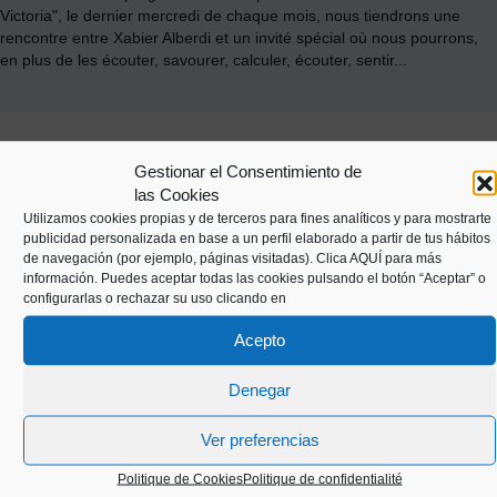
Victoria", le dernier mercredi de chaque mois, nous tiendrons une
rencontre entre Xabier Alberdi et un invité spécial où nous pourrons,
en plus de les écouter, savourer, calculer, écouter, sentir...
Gestionar el Consentimiento de
las Cookies
Utilizamos cookies propias y de terceros para fines analíticos y para mostrarte
publicidad personalizada en base a un perfil elaborado a partir de tus hábitos
de navegación (por ejemplo, páginas visitadas).
Clica AQUÍ
para más
información. Puedes aceptar todas las cookies pulsando el botón “Aceptar” o
configurarlas o rechazar su uso clicando en
Kaiko pasealekua, 24
20003 Donostia (Gipuzkoa)
Acepto
Denegar
+34 943 43 00 51
Ver preferencias
Politique de Cookies
Politique de confidentialité