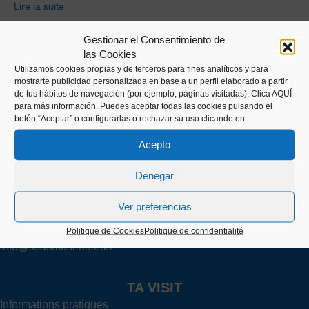
Lire la suite
Gestionar el Consentimiento de
las Cookies
Utilizamos cookies propias y de terceros para fines analíticos y para
mostrarte publicidad personalizada en base a un perfil elaborado a partir
de tus hábitos de navegación (por ejemplo, páginas visitadas).
Clica AQUÍ
para más información. Puedes aceptar todas las cookies pulsando el
botón “Aceptar” o configurarlas o rechazar su uso clicando en
Kaiko pasealekua, 24
Acepto
20003 Donostia (Gipuzkoa)
Denegar
+34 943 43 00 51
Ver preferencias
Politique de Cookies
Politique de confidentialité
info@itsasmuseoa.eus
TA VISIT
Informations pratiques