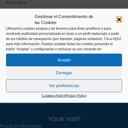
Read More
Gestionar el Consentimiento de
las Cookies
Utilizamos cookies propias y de terceros para fines analíticos y para
mostrarte publicidad personalizada en base a un perfil elaborado a partir
de tus hábitos de navegación (por ejemplo, páginas visitadas).
Clica AQUÍ
para más información. Puedes aceptar todas las cookies pulsando el
botón “Aceptar” o configurarlas o rechazar su uso clicando en
Kaiko pasealekua, 24
Acepto
20003 Donostia (Gipuzkoa)
Denegar
+34 943 43 00 51
Ver preferencias
Cookies Policy
Privacy Policy
info@itsasmuseoa.eus
YOUR VISIT
Practical information