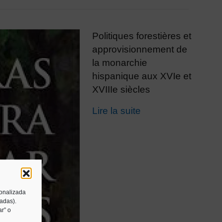
Politiques forestières et
approvisionnement de
la monarchie
hispanique aux XVIe et
XVIIIe siècles
Lire la suite
sonalizada
tadas).
r” o