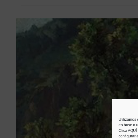
Utilizamos 
en base a u
Clica AQUÍ
configurarl