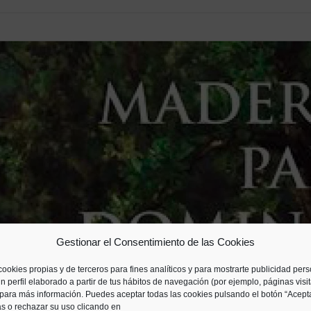
Gestionar el Consentimiento de las Cookies
cookies propias y de terceros para fines analíticos y para mostrarte publicidad per
n perfil elaborado a partir de tus hábitos de navegación (por ejemplo, páginas visi
para más información. Puedes aceptar todas las cookies pulsando el botón “Acepta
as o rechazar su uso clicando en