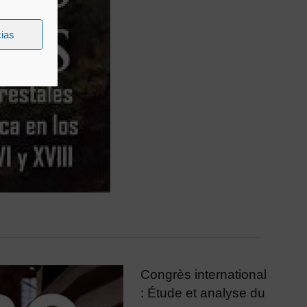
cias
Congrès international
: Étude et analyse du