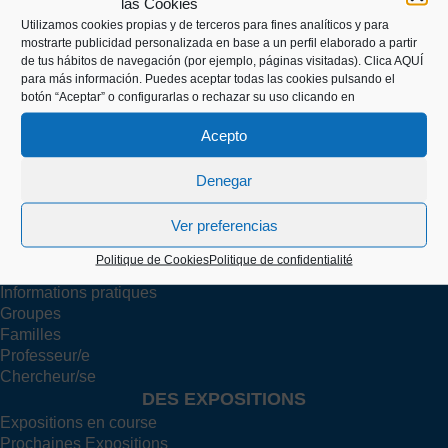
las Cookies
Utilizamos cookies propias y de terceros para fines analíticos y para
Kaiko pasealekua, 24
mostrarte publicidad personalizada en base a un perfil elaborado a partir
20003 Donostia (Gipuzkoa)
de tus hábitos de navegación (por ejemplo, páginas visitadas).
Clica AQUÍ
para más información. Puedes aceptar todas las cookies pulsando el
botón “Aceptar” o configurarlas o rechazar su uso clicando en
+34 943 43 00 51
Acepto
Denegar
info@itsasmuseoa.eus
Ver preferencias
Politique de Cookies
Politique de confidentialité
TA VISIT
Informations pratiques
Groupes
Familles
Professeur/e
Chercheur/se
DES EXPOSITIONS
Expositions en course
Prochaines Expositions