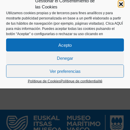
Gestionar el Consentimiento de
las Cookies
Utilizamos cookies propias y de terceros para fines analíticos y para
L'Untzi Museoa exerce une activité éditoriale (livres
mostrarte publicidad personalizada en base a un perfil elaborado a partir
de tus hábitos de navegación (por ejemplo, páginas visitadas).
Clica AQUÍ
et brochures) principalement liée aux expositions
para más información. Puedes aceptar todas las cookies pulsando el
temporaires qu'elle produit. L'effort pour maintenir
botón “Aceptar” o configurarlas o rechazar su uso clicando en
une production éditoriale continue et de qualité est,
Acepto
sans aucun doute, l'une des marques distinctives
de ce Musée.
Denegar
Ver preferencias
Politique de Cookies
Politique de confidentialité