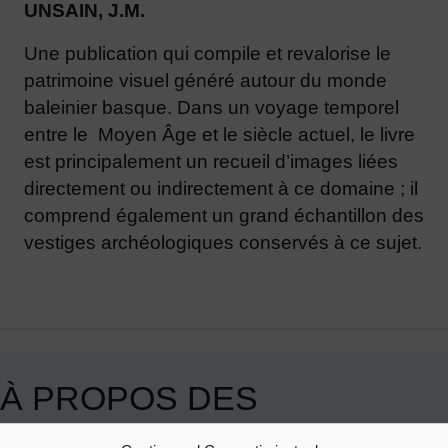
UNSAIN, J.M.
Une publication qui compile et revalorise le
patrimoine visuel généré autour du monde
baleinier basque. Dans un voyage temporel
entre le Moyen Âge et le siècle actuel, le livre
est principalement un recueil d’images liées
directement ou indirectement à ce domaine ; il
comprend également un grand échantillon des
vestiges archéologiques conservés à ce sujet.
À PROPOS DES
MONOGRAPHIES