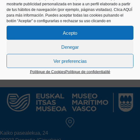
mostrarte publicidad personalizada en base a un perfil elaborado a partir
exposiciones temporales que produce. El empeño
de tus hábitos de navegación (por ejemplo, páginas visitadas).
Clica AQUÍ
en mantener una producción editorial continuada y
para más información. Puedes aceptar todas las cookies pulsando el
botón “Aceptar” o configurarlas o rechazar su uso clicando en
de calidad es, sin duda, una de las marcas
distintivas de este Museo.
Acepto
Denegar
Ver preferencias
Politique de Cookies
Politique de confidentialité
Kaiko pasealekua, 24