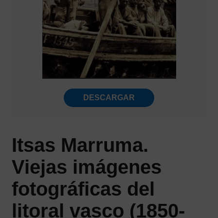
DESCARGAR
Itsas Marruma.
Viejas imágenes
fotográficas del
litoral vasco (1850-