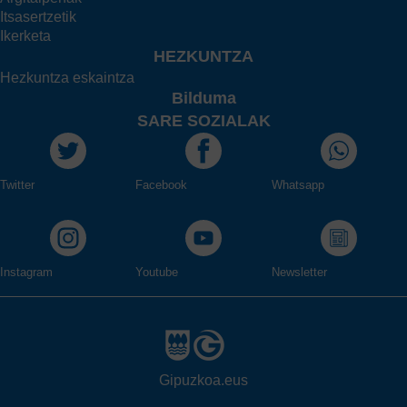
Itsasertzetik
Ikerketa
HEZKUNTZA
Hezkuntza eskaintza
Bilduma
SARE SOZIALAK
Twitter
Facebook
Whatsapp
Instagram
Youtube
Newsletter
Gipuzkoa.eus