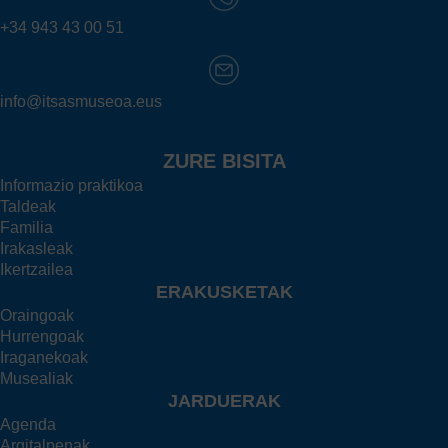
+34 943 43 00 51
info@itsasmuseoa.eus
ZURE BISITA
Informazio praktikoa
Taldeak
Familia
Irakasleak
Ikertzailea
ERAKUSKETAK
Oraingoak
Hurrengoak
Iraganekoak
Musealiak
JARDUERAK
Agenda
Argitalpenak