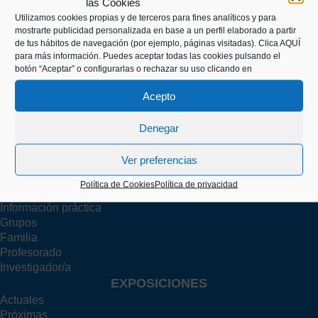
las Cookies
Utilizamos cookies propias y de terceros para fines analíticos y para
Kaiko pasealekua, 24
mostrarte publicidad personalizada en base a un perfil elaborado a partir
20003 Donostia (Gipuzkoa)
de tus hábitos de navegación (por ejemplo, páginas visitadas).
Clica AQUÍ
para más información. Puedes aceptar todas las cookies pulsando el
botón “Aceptar” o configurarlas o rechazar su uso clicando en
+34 943 43 00 51
Acepto
Denegar
info@itsasmuseoa.eus
Ver preferencias
Política de Cookies
Política de privacidad
TU VISITA
Información práctica
Grupos
Familia
Profesorado
Investigador/a
EXPOSICIONES
Actuales
Próximas