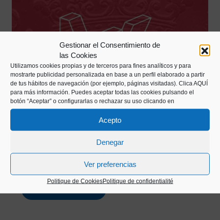
Gestionar el Consentimiento de
las Cookies
Utilizamos cookies propias y de terceros para fines analíticos y para
mostrarte publicidad personalizada en base a un perfil elaborado a partir
de tus hábitos de navegación (por ejemplo, páginas visitadas).
Clica AQUÍ
para más información. Puedes aceptar todas las cookies pulsando el
botón “Aceptar” o configurarlas o rechazar su uso clicando en
Acepto
#MUSEALIAK2
L’objet que nous présentons est une pièce “Real de a
Denegar
ocho” en argent, frappée au Mexique en 1741,
embarquée en 1743 sur le navire Hollandia.
Ver preferencias
Politique de Cookies
Politique de confidentialité
Voir Musealiak
about #MUSEALIAK2