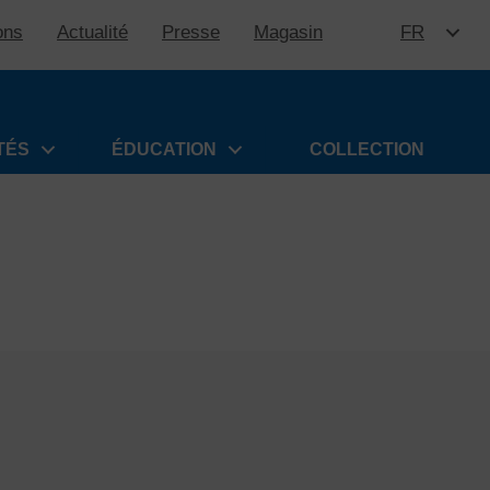
ons
Actualité
Presse
Magasin
FR
ALLER 
TÉS
ÉDUCATION
COLLECTION