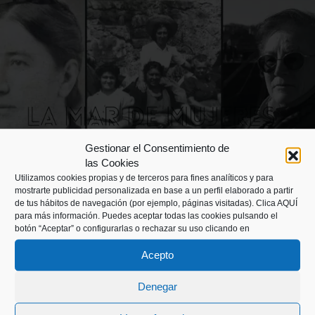
Gestionar el Consentimiento de
las Cookies
Utilizamos cookies propias y de terceros para fines analíticos y para
mostrarte publicidad personalizada en base a un perfil elaborado a partir
de tus hábitos de navegación (por ejemplo, páginas visitadas).
Clica AQUÍ
para más información. Puedes aceptar todas las cookies pulsando el
OTRAS NOTICIAS
botón “Aceptar” o configurarlas o rechazar su uso clicando en
Día internacional de la mujer 2021
Acepto
Denegar
En el Día Internacional de Mujer el Museo
quiere visibilizar a unas mujeres