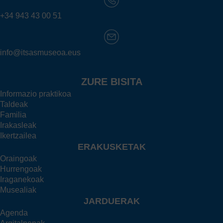
+34 943 43 00 51
info@itsasmuseoa.eus
ZURE BISITA
Informazio praktikoa
Taldeak
Familia
Irakasleak
Ikertzailea
ERAKUSKETAK
Oraingoak
Hurrengoak
Iraganekoak
Musealiak
JARDUERAK
Agenda