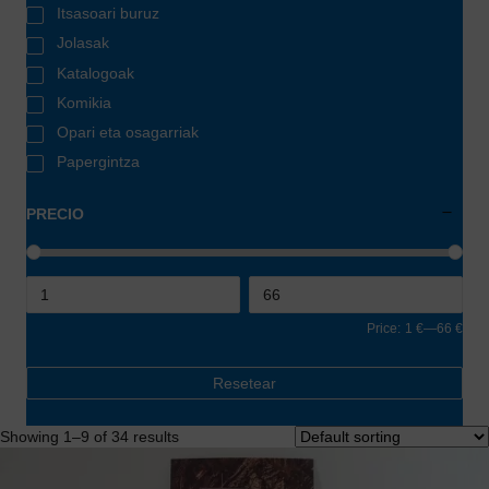
Itsasoari buruz
Jolasak
Katalogoak
Komikia
Opari eta osagarriak
Papergintza
PRECIO
Price:
1 €
—
66 €
Resetear
Showing 1–9 of 34 results