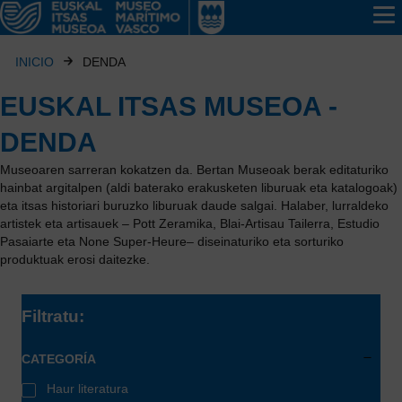
INICIO
DENDA
EUSKAL ITSAS MUSEOA -
DENDA
Museoaren sarreran kokatzen da. Bertan Museoak berak editaturiko
hainbat argitalpen (aldi baterako erakusketen liburuak eta katalogoak)
eta itsas historiari buruzko liburuak daude salgai. Halaber, lurraldeko
artistek eta artisauek – Pott Zeramika, Blai-Artisau Tailerra, Estudio
Pasaiarte eta None Super-Heure– diseinaturiko eta sorturiko
produktuak erosi daitezke.
Filtratu:
CATEGORÍA
Haur literatura