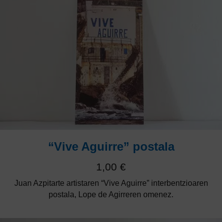
“Vive Aguirre” postala
1,00
€
Juan Azpitarte artistaren “Vive Aguirre” interbentzioaren
postala, Lope de Agirreren omenez.