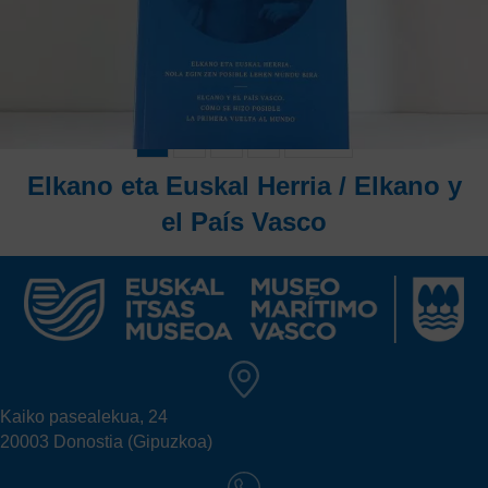
1,50
€
Euskal Itsas Museoko boligrafoa. Ekomodo marka
donostiarraren produktua, material birziklatu eta
iraunkorrekin egina.
1
2
3
4
Next »
Elkano eta Euskal Herria / Elkano y
el País Vasco
10,00
€
Liburu honetan, Lehen Mundu Bira posible egin zuten
Euskal Herriaren ekarpen nagusien bilduma dago.
Elkano Itsas Herria proiektuaren barruan sortua.
Kaiko pasealekua, 24
20003 Donostia (Gipuzkoa)