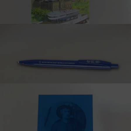
Come sano, cocina pescado
27,00
€
Itsasoko zaporeez gozatzeko trikimailuak eta errezetak
Distorsionando la ciudad / Hiria
itxuraldatzen
18,00
€
Josean Olabe ilustratzaile eta gidoilariak sortutako
komikia, Donostiako leku enblematikoen ikuspegi
“distortsionatua” erakusten duena.
EIM boligrafoa