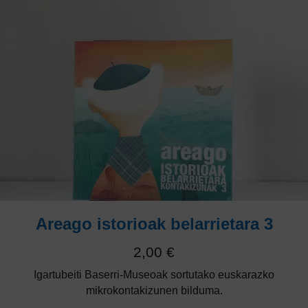
Areago istorioak belarrietara 3
2,00
€
Igartubeiti Baserri-Museoak sortutako euskarazko
mikrokontakizunen bilduma.