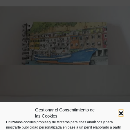
Artisau koadernoak
Gestionar el Consentimiento de
15,00
€
las Cookies
Utilizamos cookies propias y de terceros para fines analíticos y para
Euskal Herriko paisaiak, txalupak edo itsasargiekin
mostrarte publicidad personalizada en base a un perfil elaborado a partir