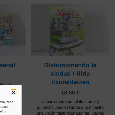
sanal
Distorsionando la
ciudad / Hiria
itxuraldatzen
alizado a
decorativas
18,00
€
 Herria,
Cómic creado por el ilustrador y
.
sonalizada
tadas).
guionista Josean Olabe que muestra
r” o
una visión “distorsionada” de lugares