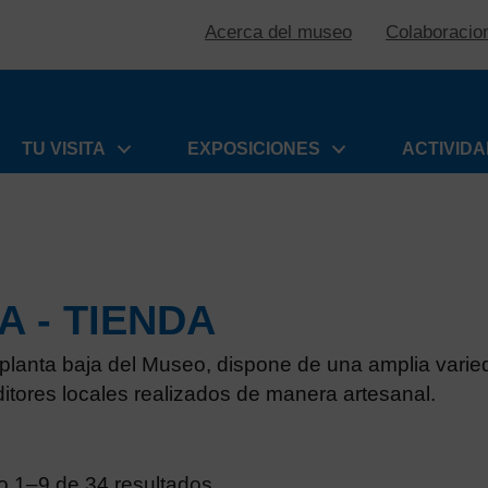
Acerca del museo
Colaboracio
TU VISITA
EXPOSICIONES
ACTIVID
 - TIENDA
 planta baja del Museo, dispone de una amplia varied
itores locales realizados de manera artesanal.
o 1–9 de 34 resultados