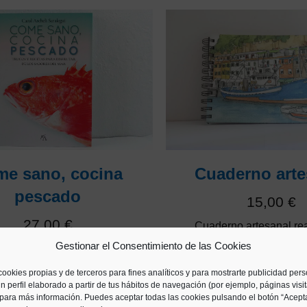
e sano, cocina
Cuaderno arte
pescado
15,00
€
27,00
€
Cuaderno artesanal re
mano a partir de láminas 
Gestionar el Consentimiento de las Cookies
 recetas para disfrutar de los
de paisajes de Euskal
sabores del mar.
txalupas o faros
cookies propias y de terceros para fines analíticos y para mostrarte publicidad per
n perfil elaborado a partir de tus hábitos de navegación (por ejemplo, páginas visi
para más información. Puedes aceptar todas las cookies pulsando el botón “Acepta