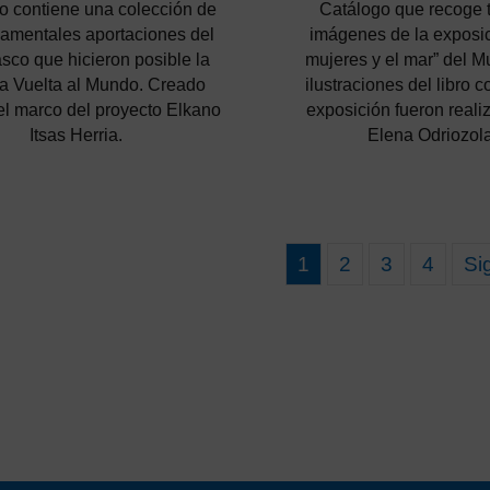
ro contiene una colección de
Catálogo que recoge t
damentales aportaciones del
imágenes de la exposi
sco que hicieron posible la
mujeres y el mar” del M
a Vuelta al Mundo. Creado
ilustraciones del libro 
el marco del proyecto Elkano
exposición fueron reali
Itsas Herria.
Elena Odriozola
1
2
3
4
Si