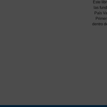
Este lib
las fun
País Va
Primer
dentro d