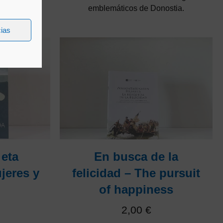
emblemáticos de Donostia.
cias
eta
En busca de la
jeres y
felicidad – The pursuit
of happiness
2,00
€