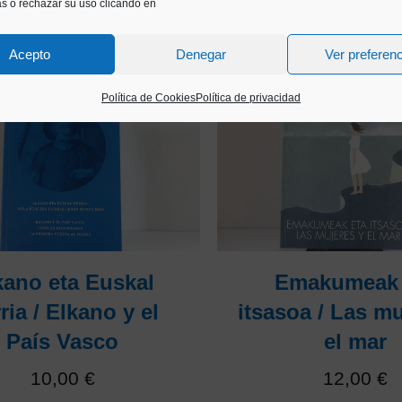
as o rechazar su uso clicando en
Acepto
Denegar
Ver preferen
Política de Cookies
Política de privacidad
kano eta Euskal
Emakumeak 
ria / Elkano y el
itsasoa / Las mu
País Vasco
el mar
10,00
€
12,00
€