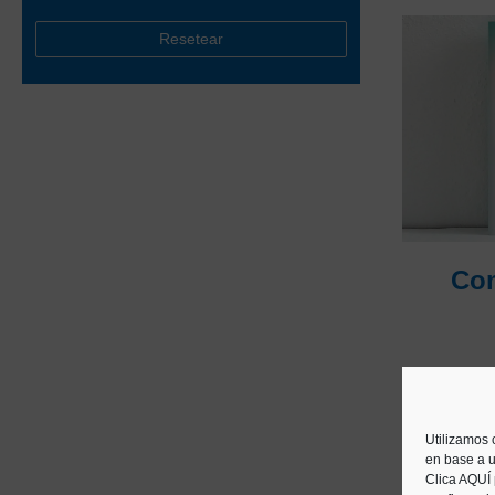
Resetear
Com
Trucos y
Utilizamos 
en base a u
Clica AQUÍ