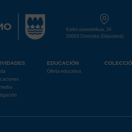
Kaiko pasealekua, 24
20003 Donostia (Gipuzkoa)
IVIDADES
EDUCACIÓN
COLECCI
nda
Oferta educativa
icaciones
imedia
tigación