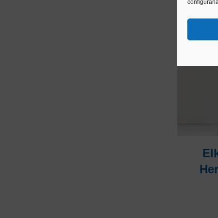
configurarl
El
Her