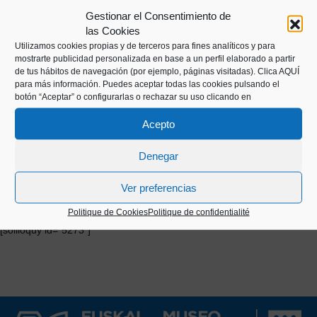
trouvera les instructions et les étapes à suivre pour
Gestionar el Consentimiento de
las Cookies
avancer dans l'Odyssée. Leo et Dina guideront
Utilizamos cookies propias y de terceros para fines analíticos y para
chaque jeune visiteur dans cette aventure qui arrive
mostrarte publicidad personalizada en base a un perfil elaborado a partir
dans le Saint Sébastien de 2090, une ville sèche et
de tus hábitos de navegación (por ejemplo, páginas visitadas).
Clica AQUÍ
para más información. Puedes aceptar todas las cookies pulsando el
inhospitalière dont il est conseillé de s’éloigner. Et la
botón “Aceptar” o configurarlas o rechazar su uso clicando en
migration commence.
Acepto
DOSSIER DE PRESSE
Denegar
Ver preferencias
COMMUNIQUÉ DE PRESSE
Politique de Cookies
Politique de confidentialité
[soliloquy id="5273"]