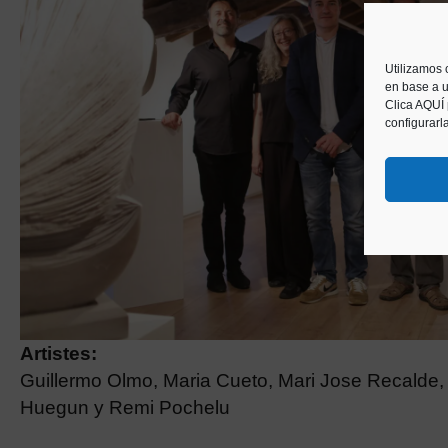
Utilizamos 
en base a u
Clica AQUÍ
configurarl
Artistes:
Guillermo Olmo, Maria Cueto, Mari Jose Recalde,
Huegun y Remi Pochelu