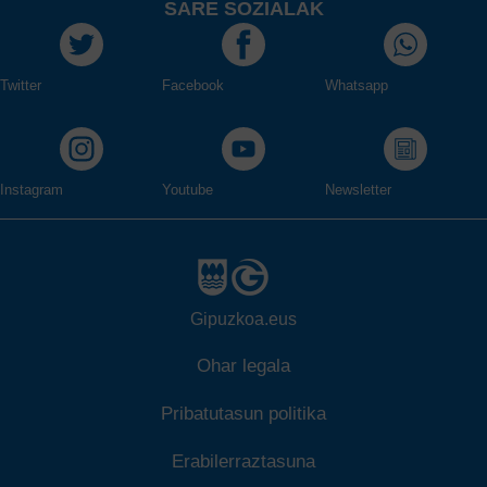
SARE SOZIALAK
Twitter
Facebook
Whatsapp
Instagram
Youtube
Newsletter
Gipuzkoa.eus
Ohar legala
Pribatutasun politika
Erabilerraztasuna