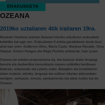
ERAKUSKETA
OZEANA
2019ko uztailaren 4tik irailaren 19ra.
Museoko Ganbara aretoan itsasoari loturiko eskulturen erakusketa
kolektibo bat egin zen. Erakusketan 6 artista garaikideren lanak ikusi
ahal izan ziren: Guillermo Olmo, María Cueto, Marijose Recalde, Dora
Salazar, Gotzon Huegun eta Régis Pochelu artistenak, hain zuzen.
Ozeana sei artisten proposamena da, eta itsasoaz duten ikuspegi
berezia eta desberdina komunikazio ozeano estilistiko berdinean
bateratu, erlazionatu eta uztartu zuten. Bategiten eta konektatzen
duten materia, teknika, lengoaia eta estiloen bitartez adierazitako
sentipen, sentsazio, emozio, pentsamendu eta ideia multzo bat da
Ozeana.