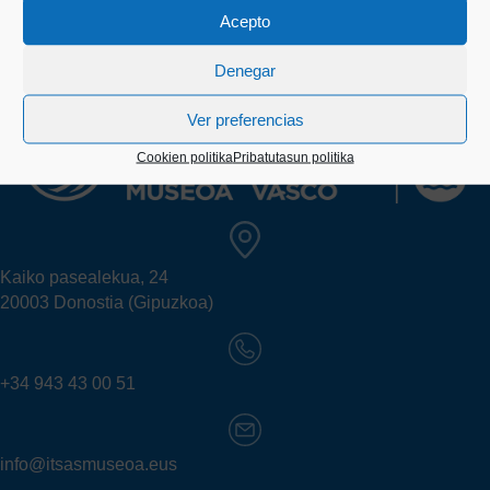
[soliloquy id="5279"]
Acepto
Denegar
Ver preferencias
Cookien politika
Pribatutasun politika
Kaiko pasealekua, 24
20003 Donostia (Gipuzkoa)
+34 943 43 00 51
info@itsasmuseoa.eus