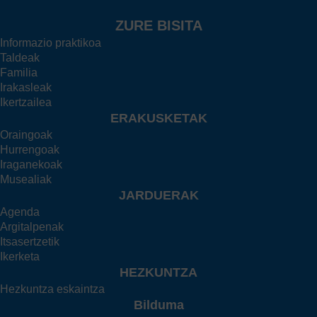
ZURE BISITA
Informazio praktikoa
Taldeak
Familia
Irakasleak
Ikertzailea
ERAKUSKETAK
Oraingoak
Hurrengoak
Iraganekoak
Musealiak
JARDUERAK
Agenda
Argitalpenak
Itsasertzetik
Ikerketa
HEZKUNTZA
Hezkuntza eskaintza
Bilduma