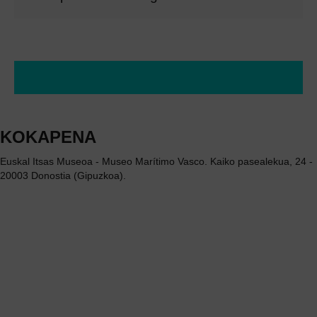
KOKAPENA
Euskal Itsas Museoa - Museo Marítimo Vasco. Kaiko pasealekua, 24 -
20003 Donostia (Gipuzkoa).