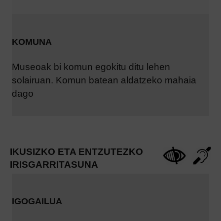
KOMUNA
Museoak bi komun egokitu ditu lehen
solairuan. Komun batean aldatzeko mahaia
dago
IKUSIZKO ETA ENTZUTEZKO
IRISGARRITASUNA
IGOGAILUA