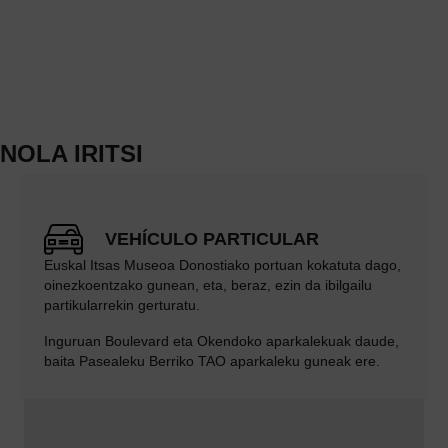
NOLA IRITSI
VEHÍCULO PARTICULAR
Euskal Itsas Museoa Donostiako portuan kokatuta dago,
oinezkoentzako gunean, eta, beraz, ezin da ibilgailu
partikularrekin gerturatu.
Inguruan Boulevard eta Okendoko aparkalekuak daude,
baita Pasealeku Berriko TAO aparkaleku guneak ere.