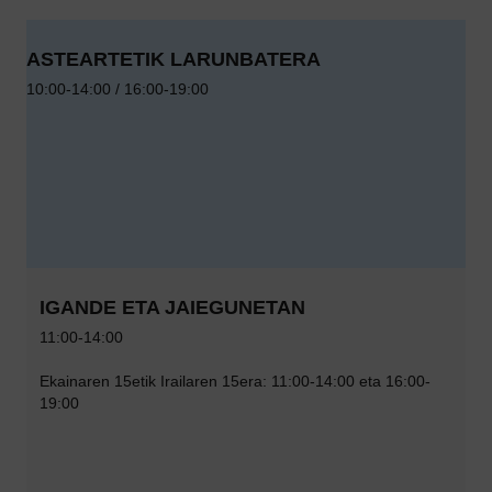
ASTEARTETIK LARUNBATERA
10:00-14:00 / 16:00-19:00
IGANDE ETA JAIEGUNETAN
11:00-14:00
Ekainaren 15etik Irailaren 15era: 11:00-14:00 eta 16:00-
19:00