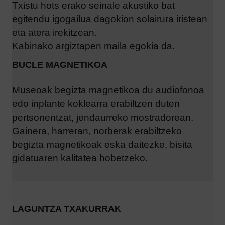
Txistu hots erako seinale akustiko bat
egitendu igogailua dagokion solairura iristean
eta atera irekitzean.
Kabinako argiztapen maila egokia da.
BUCLE MAGNETIKOA
Museoak begizta magnetikoa du audiofonoa
edo inplante koklearra erabiltzen duten
pertsonentzat, jendaurreko mostradorean.
Gainera, harreran, norberak erabiltzeko
begizta magnetikoak eska daitezke, bisita
gidatuaren kalitatea hobetzeko.
LAGUNTZA TXAKURRAK