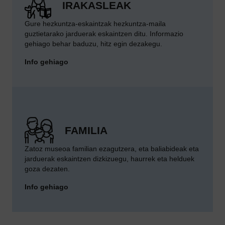
IRAKASLEAK
Gure hezkuntza-eskaintzak hezkuntza-maila
guztietarako jarduerak eskaintzen ditu. Informazio
gehiago behar baduzu, hitz egin dezakegu.
Info gehiago
FAMILIA
Zatoz museoa familian ezagutzera, eta baliabideak eta
jarduerak eskaintzen dizkizuegu, haurrek eta helduek
goza dezaten.
Info gehiago