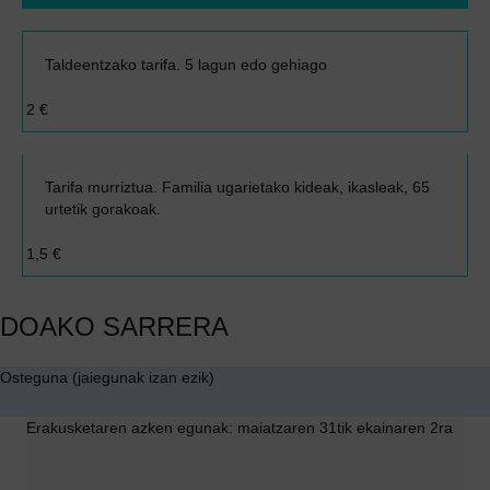
Taldeentzako tarifa. 5 lagun edo gehiago
2 €
Tarifa murriztua. Familia ugarietako kideak, ikasleak, 65
urtetik gorakoak.
1,5 €
DOAKO SARRERA
Osteguna (jaiegunak izan ezik)
Erakusketaren azken egunak: maiatzaren 31tik ekainaren 2ra