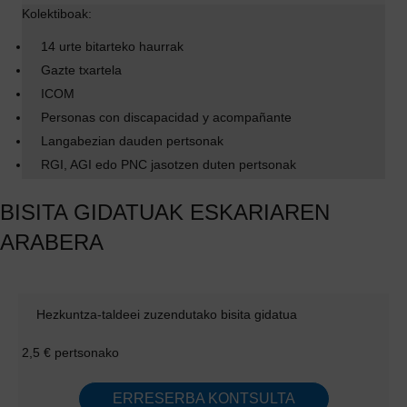
Kolektiboak:
14 urte bitarteko haurrak
Gazte txartela
ICOM
Personas con discapacidad y acompañante
Langabezian dauden pertsonak
RGI, AGI edo PNC jasotzen duten pertsonak
BISITA GIDATUAK ESKARIAREN
ARABERA
Hezkuntza-taldeei zuzendutako bisita gidatua
2,5 € pertsonako
ERRESERBA KONTSULTA