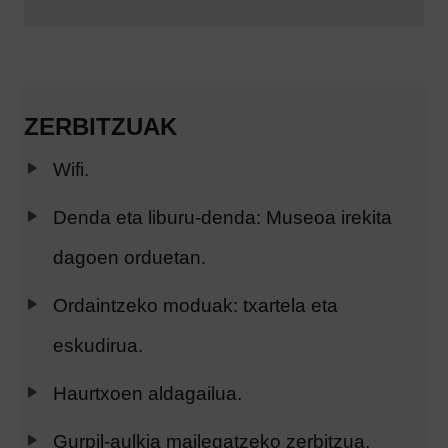
ZERBITZUAK
Wifi.
Denda eta liburu-denda: Museoa irekita
dagoen orduetan.
Ordaintzeko moduak: txartela eta
eskudirua.
Haurtxoen aldagailua.
Gurpil-aulkia mailegatzeko zerbitzua.