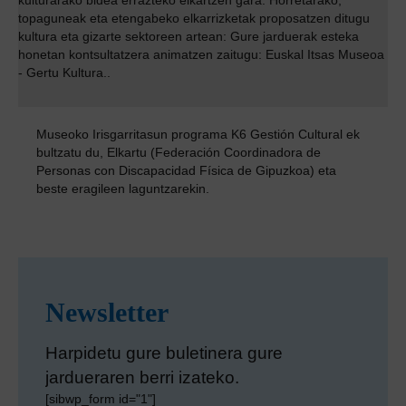
topaguneak eta etengabeko elkarrizketak proposatzen ditugu
kultura eta gizarte sektoreen artean: Gure jarduerak esteka
honetan kontsultatzera animatzen zaitugu:
Euskal Itsas Museoa
- Gertu Kultura.
.
Museoko Irisgarritasun programa
K6 Gestión Cultural
ek
bultzatu du,
Elkartu (Federación Coordinadora de
Personas con Discapacidad Física de Gipuzkoa)
eta
beste eragileen laguntzarekin.
Newsletter
Harpidetu gure buletinera gure
jardueraren berri izateko.
[sibwp_form id="1"]