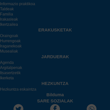
Informazio praktikoa
Taldeak
Familia
Irakasleak
Ikertzailea
ERAKUSKETAK
Oraingoak
Hurrengoak
Iraganekoak
Musealiak
JARDUERAK
Agenda
Argitalpenak
Itsasertzetik
Ikerketa
HEZKUNTZA
Hezkuntza eskaintza
Bilduma
SARE SOZIALAK