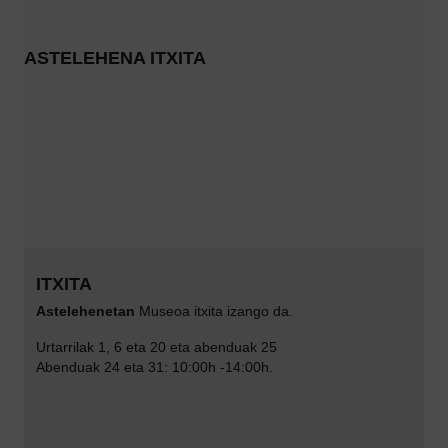
ASTELEHENA ITXITA
ITXITA
Astelehenetan
Museoa itxita izango da.
Urtarrilak 1, 6 eta 20 eta abenduak 25
Abenduak 24 eta 31: 10:00h -14:00h.