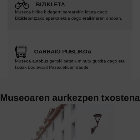
BIZIKLETA
Museoa hiriko
bidegorri
sarearekin lotuta dago.
Bizikletentzako aparkalekua dago eraikinaren ondoan.
GARRAIO PUBLIKOA
Museoa autobus geltoki batetik minutu gutxira dago eta
taxiak Boulevard Pasealekuan daude.
Museoaren aurkezpen txostena