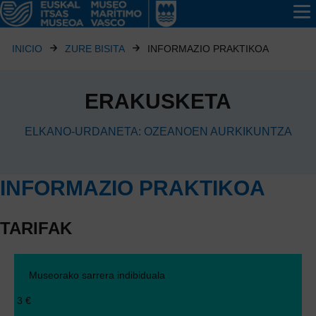
INICIO
ZURE BISITA
INFORMAZIO PRAKTIKOA
ERAKUSKETA
ELKANO-URDANETA: OZEANOEN AURKIKUNTZA
INFORMAZIO PRAKTIKOA
TARIFAK
Museorako sarrera indibiduala
3 €