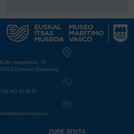
Kaiko pasealekua, 24
20003 Donostia (Gipuzkoa)
+34 943 43 00 51
info@itsasmuseoa.eus
ZURE BISITA