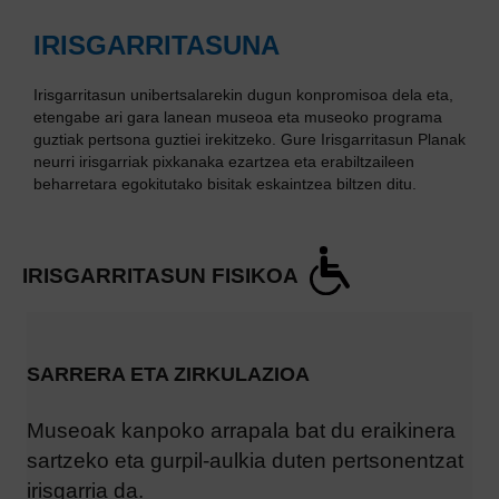
IRISGARRITASUNA
Irisgarritasun unibertsalarekin dugun konpromisoa dela eta,
etengabe ari gara lanean museoa eta museoko programa
guztiak pertsona guztiei irekitzeko. Gure Irisgarritasun Planak
neurri irisgarriak pixkanaka ezartzea eta erabiltzaileen
beharretara egokitutako bisitak eskaintzea biltzen ditu.
IRISGARRITASUN FISIKOA
SARRERA ETA ZIRKULAZIOA
Museoak kanpoko arrapala bat du eraikinera
sartzeko eta gurpil-aulkia duten pertsonentzat
irisgarria da.