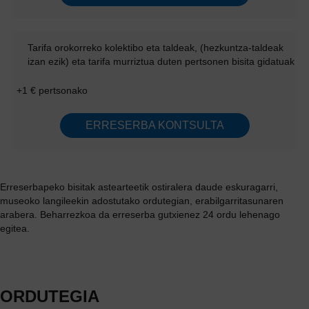
Tarifa orokorreko kolektibo eta taldeak, (hezkuntza-taldeak
izan ezik) eta tarifa murriztua duten pertsonen bisita gidatuak
+1 € pertsonako
ERRESERBA KONTSULTA
Erreserbapeko bisitak astearteetik ostiralera daude eskuragarri,
museoko langileekin adostutako ordutegian, erabilgarritasunaren
arabera. Beharrezkoa da erreserba gutxienez 24 ordu lehenago
egitea.
ORDUTEGIA