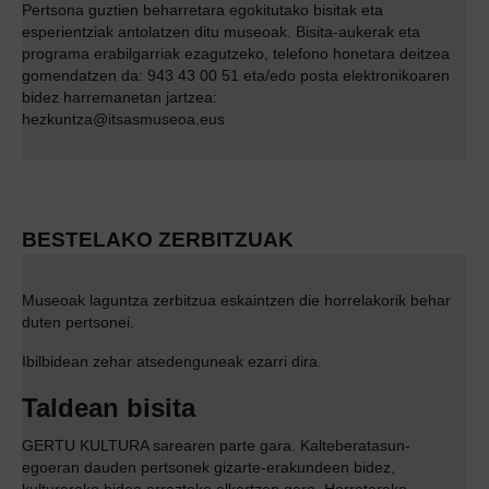
Pertsona guztien beharretara egokitutako bisitak eta
esperientziak antolatzen ditu museoak. Bisita-aukerak eta
programa erabilgarriak ezagutzeko, telefono honetara deitzea
gomendatzen da:
943 43 00 51
eta/edo posta elektronikoaren
bidez harremanetan jartzea:
hezkuntza@itsasmuseoa.eus
BESTELAKO ZERBITZUAK
Museoak laguntza zerbitzua eskaintzen die horrelakorik behar
duten pertsonei.
Ibilbidean zehar atsedenguneak ezarri dira.
Taldean bisita
GERTU KULTURA sarearen parte gara. Kalteberatasun-
egoeran dauden pertsonek gizarte-erakundeen bidez,
kulturarako bidea errazteko elkartzen gara. Horretarako,