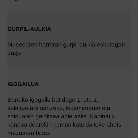
GURPIL-AULKIA
Museoaren harreran gurpil-aulkia eskuragarri
dago
IGOGAILUA
Barruko igogailu bat dago 1. eta 2.
solairuetara sartzeko, ikusmenaren eta
soinuaren gelditzea adierazita. Kabinatik
kanpoaldearekin komunikatu daiteke ahots-
mezuaren bidez.