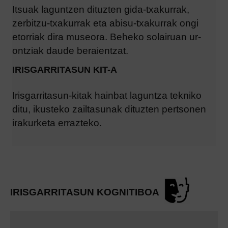
Itsuak laguntzen dituzten gida-txakurrak,
zerbitzu-txakurrak eta abisu-txakurrak ongi
etorriak dira museora. Beheko solairuan ur-
ontziak daude beraientzat.
IRISGARRITASUN KIT-A
Irisgarritasun-kitak hainbat laguntza tekniko
ditu,
ikusteko zailtasunak dituzten pertsonen
irakurketa errazteko.
IRISGARRITASUN KOGNITIBOA