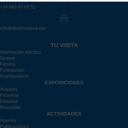
+34 943 43 00 51
info@itsasmuseoa.eus
TU VISITA
Información práctica
Grupos
Familia
Profesorado
Investigador/a
EXPOSICIONES
Actuales
Próximas
Pasadas
Musealiak
ACTIVIDADES
Agenda
Publicaciones