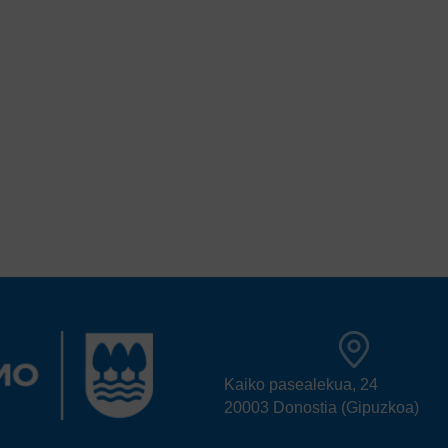
Kaiko pasealekua, 24
20003 Donostia (Gipuzkoa)