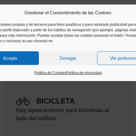
Gestionar el Consentimiento de las Cookies
o encuentres en nuestra oferta, contacta con el equ
cookies propias y de terceros para fines analíticos y para mostrarte publicidad per
s contenidos que estéis trabajando en las aulas.
n perfil elaborado a partir de tus hábitos de navegación (por ejemplo, páginas visi
para más información. Puedes aceptar todas las cookies pulsando el botón “Acepta
as o rechazar su uso clicando en
Acepto
Denegar
Ver preferen
Política de Cookies
Política de privacidad
BICICLETA
Hay aparcamiento para bicicletas al
lado del edificio.