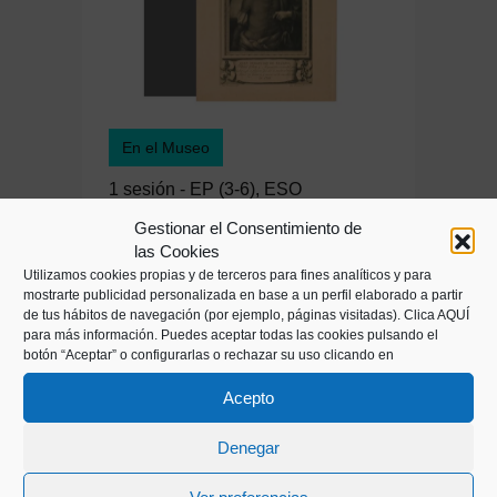
En el Museo
1 sesión - EP (3-6), ESO
Gestionar el Consentimiento de
las Cookies
TALLER
Utilizamos cookies propias y de terceros para fines analíticos y para
Navega con los
mostrarte publicidad personalizada en base a un perfil elaborado a partir
de tus hábitos de navegación (por ejemplo, páginas visitadas).
Clica AQUÍ
exploradores vascos
para más información. Puedes aceptar todas las cookies pulsando el
botón “Aceptar” o configurarlas o rechazar su uso clicando en
¿Por qué íbamos a mares
Acepto
lejanos y qué conseguíamos
de estas exploraciones?
Denegar