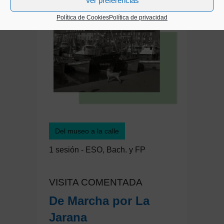
Ver preferencias
Política de Cookies
Política de privacidad
Del museo a la calle
1 sesión - ESO, Bach. y FP
VISITA COMENTADA
De Marcha por La
Jarana