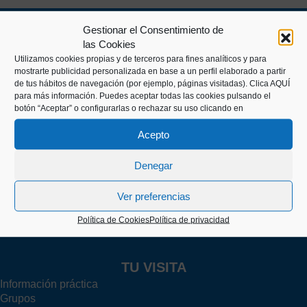
Gestionar el Consentimiento de
las Cookies
Utilizamos cookies propias y de terceros para fines analíticos y para
mostrarte publicidad personalizada en base a un perfil elaborado a partir
de tus hábitos de navegación (por ejemplo, páginas visitadas).
Clica AQUÍ
para más información. Puedes aceptar todas las cookies pulsando el
botón “Aceptar” o configurarlas o rechazar su uso clicando en
Kaiko pasealekua, 24
20003 Donostia (Gipuzkoa)
Acepto
Denegar
+34 943 43 00 51
Ver preferencias
Política de Cookies
Política de privacidad
info@itsasmuseoa.eus
TU VISITA
Información práctica
Grupos