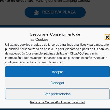
Punto de encuentro:
Parking del Gran Camping Zarautz
RESERVA PLAZA
Gestionar el Consentimiento de
las Cookies
Utilizamos cookies propias y de terceros para fines analíticos y para mostrarte
publicidad personalizada en base a un perfil elaborado a partir de tus hábitos
de navegación (por ejemplo, páginas visitadas).
Clica AQUÍ
para más
información. Puedes aceptar todas las cookies pulsando el botón “Aceptar” o
Kaiko pasealekua, 24
configurarlas o rechazar su uso clicando en
20003 Donostia (Gipuzkoa)
Acepto
Denegar
+34 943 43 00 51
Ver preferencias
Política de Cookies
Política de privacidad
info@itsasmuseoa.eus