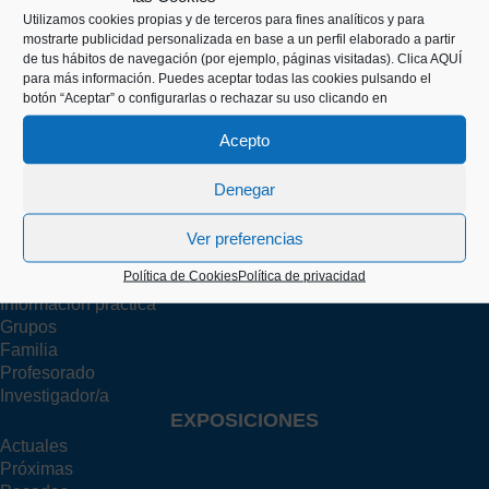
Utilizamos cookies propias y de terceros para fines analíticos y para
Kaiko pasealekua, 24
mostrarte publicidad personalizada en base a un perfil elaborado a partir
20003 Donostia (Gipuzkoa)
de tus hábitos de navegación (por ejemplo, páginas visitadas).
Clica AQUÍ
para más información. Puedes aceptar todas las cookies pulsando el
botón “Aceptar” o configurarlas o rechazar su uso clicando en
+34 943 43 00 51
Acepto
Denegar
info@itsasmuseoa.eus
Ver preferencias
TU VISITA
Política de Cookies
Política de privacidad
Información práctica
Grupos
Familia
Profesorado
Investigador/a
EXPOSICIONES
Actuales
Próximas