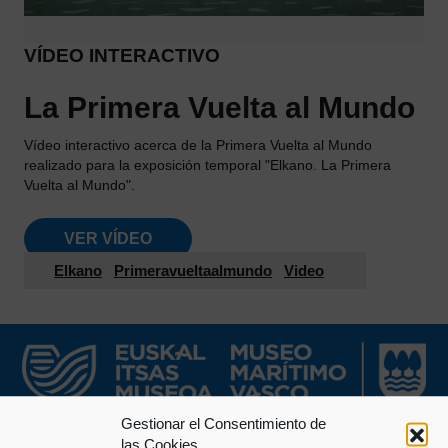
VÍDEO INTERACTIVO
La Primera Vuelta al Mundo
Vídeo interactivo acerca de la Primera Vuelta al Mundo
realizado para la exposición temporal "Elkano. La Primera
Vuelta al Mundo".
VER VÍDEO
Elkano
Primeravueltaalmundo
Video
Gestionar el Consentimiento de
las Cookies