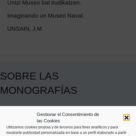
Untzi Museo bat irudikatzen.
Imaginando un Museo Naval.
UNSAIN, J.M.
SOBRE LAS
MONOGRAFÍAS
El Untzi Museoa realiza una actividad editorial
Gestionar el Consentimiento de
(libros y folletos) principalmente ligada a las
las Cookies
exposiciones temporales que produce. El empeño
Utilizamos cookies propias y de terceros para fines analíticos y para
mostrarte publicidad personalizada en base a un perfil elaborado a partir
en mantener una producción editorial continuada y