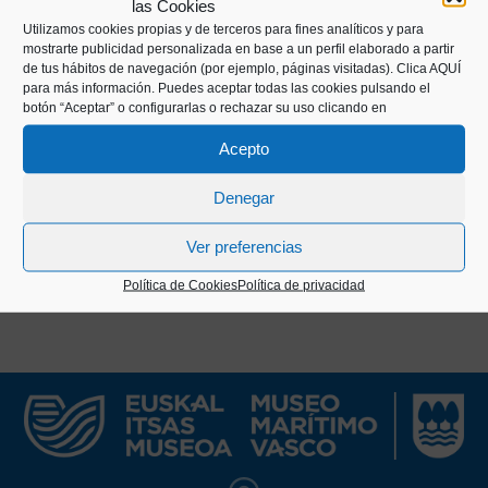
las Cookies
El Untzi Museoa realiza una actividad editorial
Utilizamos cookies propias y de terceros para fines analíticos y para
mostrarte publicidad personalizada en base a un perfil elaborado a partir
(libros y folletos) principalmente ligada a las
de tus hábitos de navegación (por ejemplo, páginas visitadas).
Clica AQUÍ
exposiciones temporales que produce. El empeño
para más información. Puedes aceptar todas las cookies pulsando el
botón “Aceptar” o configurarlas o rechazar su uso clicando en
en mantener una producción editorial continuada y
de calidad es, sin duda, una de las marcas
Acepto
distintivas de este Museo.
Denegar
Ver preferencias
Política de Cookies
Política de privacidad