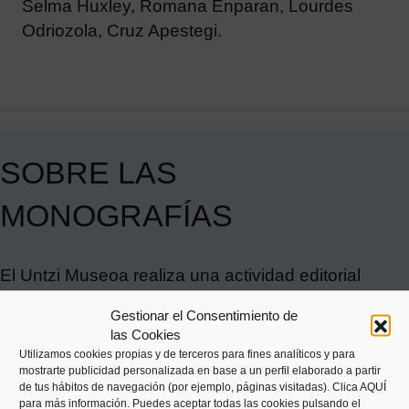
Selma Huxley, Romana Enparan, Lourdes
Odriozola, Cruz Apestegi.
SOBRE LAS
MONOGRAFÍAS
El Untzi Museoa realiza una actividad editorial
(libros y folletos) principalmente ligada a las
Gestionar el Consentimiento de
exposiciones temporales que produce. El empeño
las Cookies
en mantener una producción editorial continuada y
Utilizamos cookies propias y de terceros para fines analíticos y para
mostrarte publicidad personalizada en base a un perfil elaborado a partir
de calidad es, sin duda, una de las marcas
de tus hábitos de navegación (por ejemplo, páginas visitadas).
Clica AQUÍ
distintivas de este Museo.
para más información. Puedes aceptar todas las cookies pulsando el