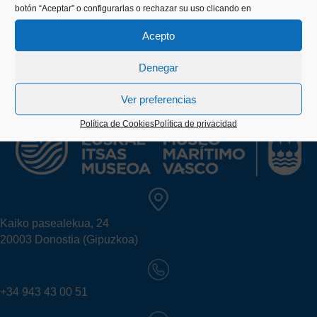
botón “Aceptar” o configurarlas o rechazar su uso clicando en
Acepto
Denegar
Ver preferencias
Política de Cookies
Política de privacidad
Kaiko pasealekua, 24
20003 Donostia (Gipuzkoa)
+34 943 43 00 51