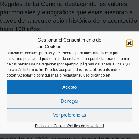
Regatas de La Concha, destacando los valores
patrimoniales y etnográficos que éstas atesoran a
través de la recuperación histórica de lo acontecido
hace 100 años.
Gestionar el Consentimiento de
La primera edición de este proyecto ha tenido lugar
las Cookies
en 2017 y el nº 1 de la nueva revista Ciaboga
Utilizamos cookies propias y de terceros para fines analíticos y para
centra su investigación y divulgación en las regatas
mostrarte publicidad personalizada en base a un perfil elaborado a partir
de tus hábitos de navegación (por ejemplo, páginas visitadas).
Clica AQUÍ
de 1917.
para más información. Puedes aceptar todas las cookies pulsando el
botón “Aceptar” o configurarlas o rechazar su uso clicando en
Se quiere destacar la importancia que tuvo esta
Acepto
publicación en el mundo del remo. Surgida en el
año 1924, la revista se editó durante casi 40 años,
Denegar
salvo en el período que transcurre de 1935 a 1942.
Sus contenidos siempre estuvieron centrados en el
Ver preferencias
mundo de las traineras, sin olvidar los sucesos más
Política de Cookies
Política de privacidad
relevantes de la sociedad vasca. Tuvo una tercera