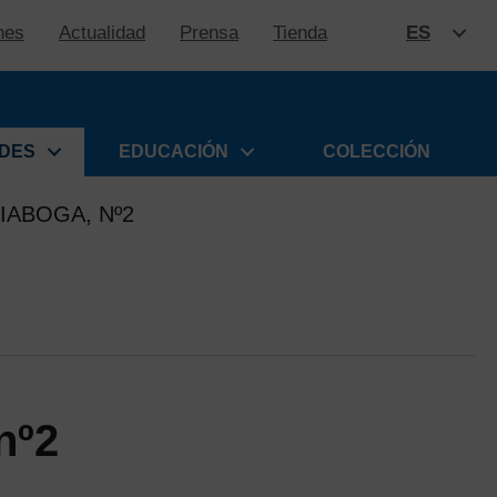
nes
Actualidad
Prensa
Tienda
ES
SALTAR
ADES
EDUCACIÓN
COLECCIÓN
IABOGA, Nº2
nº2