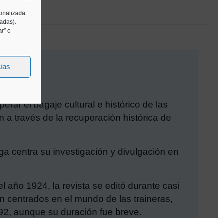
sonalizada
tadas).
r” o
cias
rar el bagaje cultural e histórico de las
 a través de la recuperación histórica de
ga centra su investigación y divulgación en
 año 1924, la revista se editó durante casi
n centrados en el mundo de las traineras,
992, aunque su duración fue breve.