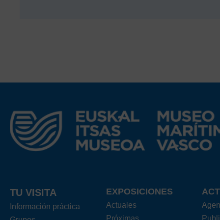
EXPOSICIONES
ACT
TU VISITA
Actuales
Age
Información práctica
Próximas
Publ
Grupos