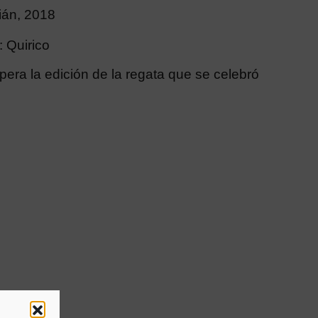
ián, 2018
 Quirico
pera la edición de la regata que se celebró