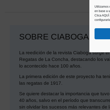
Utilizamos 
en base a u
Clica AQUÍ
configurarl
SOBRE CIABOGA
La reedición de la revista Ciaboga surge en
Regatas de La Concha, destacando los valor
lo acontecido hace 100 años.
La primera edición de este proyecto ha teni
las regatas de 1917.
Se quiere destacar la importancia que tuvo 
40 años, salvo en el período que transcur
sin olvidar los sucesos más relevantes de 