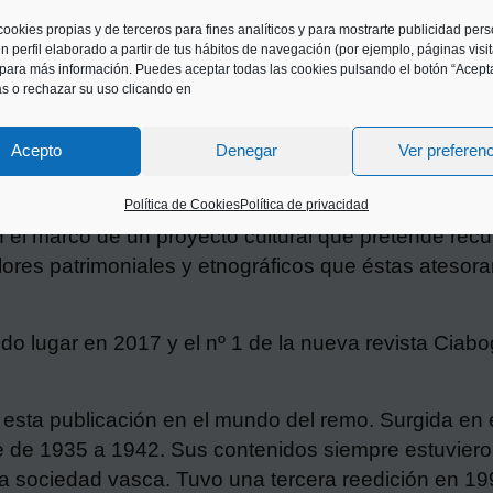
cookies propias y de terceros para fines analíticos y para mostrarte publicidad per
n perfil elaborado a partir de tus hábitos de navegación (por ejemplo, páginas visi
para más información. Puedes aceptar todas las cookies pulsando el botón “Acepta
as o rechazar su uso clicando en
Acepto
Denegar
Ver preferen
Política de Cookies
Política de privacidad
 el marco de un proyecto cultural que pretende recupe
es patrimoniales y etnográficos que éstas atesoran
do lugar en 2017 y el nº 1 de la nueva revista Ciabo
esta publicación en el mundo del remo. Surgida en el
re de 1935 a 1942. Sus contenidos siempre estuviero
la sociedad vasca. Tuvo una tercera reedición en 1