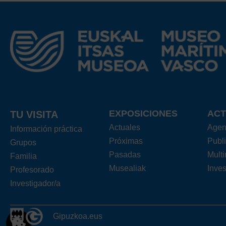
EXPOSICIONES
ACT
TU VISITA
Actuales
Age
Información práctica
Próximas
Publ
Grupos
Pasadas
Mult
Familia
Musealiak
Inves
Profesorado
Investigador/a
Gipuzkoa.eus