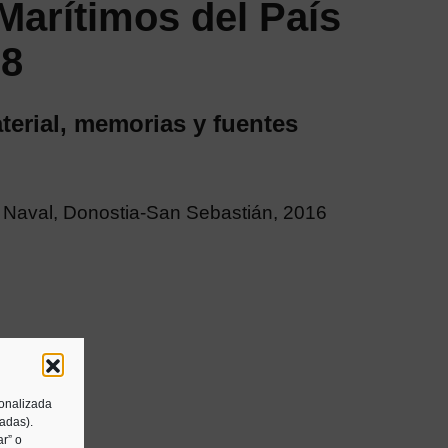
Marítimos del País
 8
terial, memorias y fuentes
Naval, Donostia-San Sebastián, 2016
sonalizada
tadas).
r” o