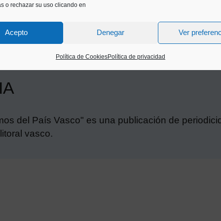
as o rechazar su uso clicando en
Acepto
Denegar
Ver preferen
Política de Cookies
Política de privacidad
IA
mos del País Vasco" es una publicación de periodicida
itoral vasco.