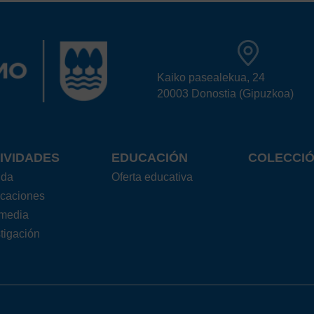
Kaiko pasealekua, 24
20003 Donostia (Gipuzkoa)
IVIDADES
EDUCACIÓN
COLECCI
nda
Oferta educativa
icaciones
imedia
tigación