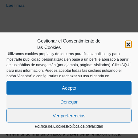
Leer más
Gestionar el Consentimiento de
las Cookies
Utilizamos cookies propias y de terceros para fines analíticos y para
mostrarte publicidad personalizada en base a un perfil elaborado a partir
de tus hábitos de navegación (por ejemplo, páginas visitadas).
Clica AQUÍ
para más información. Puedes aceptar todas las cookies pulsando el
botón “Aceptar” o configurarlas o rechazar su uso clicando en
Acepto
Denegar
Ver preferencias
Política de Cookies
Política de privacidad
Queremos poner en valor la importancia y el papel de la mujer
en el mundo marítimo vasco a través de la reflexión crítica.