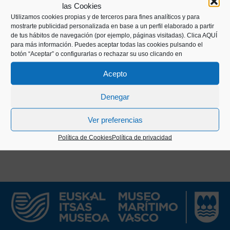
las Cookies
de la Real Compañía de Filipinas, escribió sus
Utilizamos cookies propias y de terceros para fines analíticos y para
diarios de navegación a finales del s.XVIII. En ellos
mostrarte publicidad personalizada en base a un perfil elaborado a partir
de tus hábitos de navegación (por ejemplo, páginas visitadas).
Clica AQUÍ
describe con todo detalle sus navegaciones por
para más información. Puedes aceptar todas las cookies pulsando el
América, Europa y Asia.
botón “Aceptar” o configurarlas o rechazar su uso clicando en
Acepto
El Euskal Itsas Museoa posee los 19 volúmenes
que componen sus diarios digitalizados.
Denegar
Ver preferencias
Política de Cookies
Política de privacidad